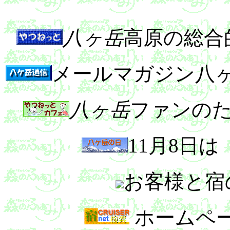
八ヶ岳
高原の総合
メールマガジン八
八ヶ岳
ファンのた
11月8日は
お客様と宿
ホームペ