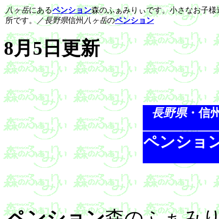
八ヶ岳
にある
ペンション
森のふぁみりぃです。小さなお子様
所です。／
長野県
信州
八ヶ岳
の
ペンション
8月5日更新
長野県
・信
ペンショ
ペンション
森のふぁみ