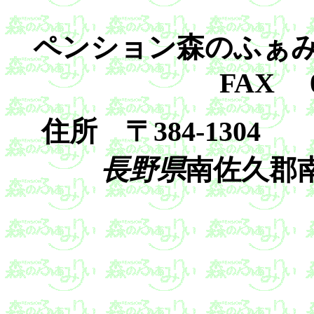
ペンション
森のふぁみり
FAX 02
住所 〒3
長野県
南佐久郡南