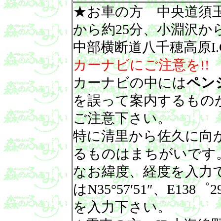
★お車の方 中央道須玉I
から約25分、小淵沢から
中部横断道八千穂高原I.
カーナビにご注意を!!
カーナビの中には
ペン
を誤って案内するもの
ご注意下さい。
特に清里から佐久に向
るものはまちがいです
なお緯度、経度を入力
はN35°57′51″、E138゜29
を入力下さい。