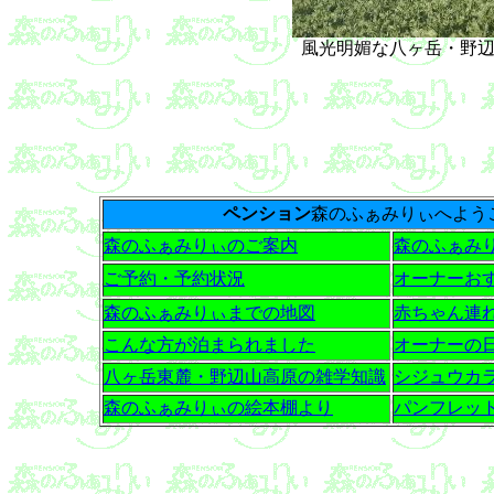
風光明媚な八ヶ岳・野
ペンション
森のふぁみりぃへよう
森のふぁみりぃのご案内
森のふぁみ
ご予約・予約状況
オーナーお
森のふぁみりぃまでの地図
赤ちゃん連
こんな方が泊まられました
オーナーの
八ヶ岳東麓・野辺山高原の雑学知識
シジュウカ
森のふぁみりぃの絵本棚より
パンフレット