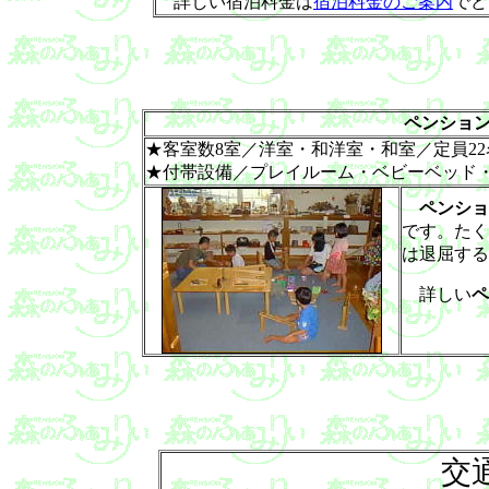
詳しい宿泊料金は
宿泊料金のご案内
でど
ペンショ
★客室数8室／洋室・和洋室・和室／定員22
★付帯設備／プレイルーム・ベビーベッド・
ペンショ
です。たく
は退屈する
詳しい
ペ
交